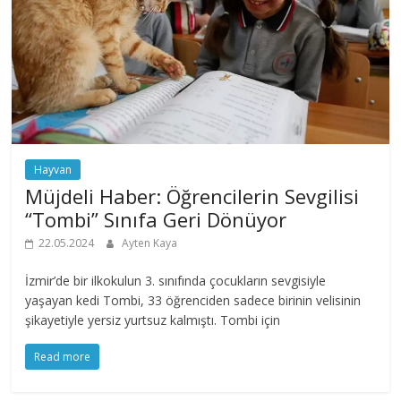
Hayvan
Müjdeli Haber: Öğrencilerin Sevgilisi
“Tombi” Sınıfa Geri Dönüyor
22.05.2024
Ayten Kaya
İzmir’de bir ilkokulun 3. sınıfında çocukların sevgisiyle
yaşayan kedi Tombi, 33 öğrenciden sadece birinin velisinin
şikayetiyle yersiz yurtsuz kalmıştı. Tombi için
Read more