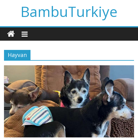
BambuTurkiye
Hayvan