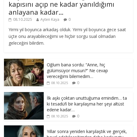
kapısını açıp ne kadar yanıldığımı
anlayana kadar…
08.10.2025
Ayten Kaya
0
Yirmi yıl boyunca arkadaş olduk. Yirmi yıl boyunca gece saat
üçte onu arayabileceğimi ve hiçbir sorgu sual olmadan
geleceğini bilirdim.
Oğlum bana sordu: “Anne, hiç
gülümsüyor musun?” Ne cevap
vereceğimi bilemedim…
0
08.10.2025
İlk aşkı çoktan unuttuğuma emindim… ta
ki tesadüfi bir karşılaşma her şeyi altüst
edene kadar…
0
08.10.2025
Yıllar sonra yeniden karşılaştık ve gerçek,