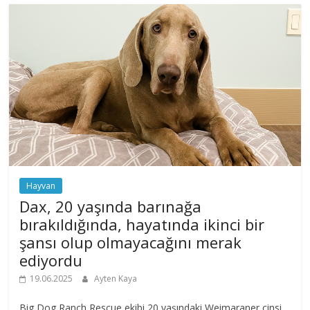
Hayvan
Dax, 20 yaşında barınağa
bırakıldığında, hayatında ikinci bir
şansı olup olmayacağını merak
ediyordu
19.06.2025
Ayten Kaya
Big Dog Ranch Rescue ekibi 20 yaşındaki Weimaraner cinsi