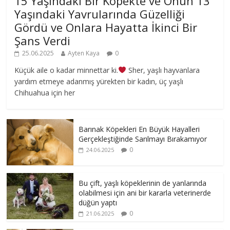
15 Yaşındaki Bir Köpekte ve Onun 13
Yaşındaki Yavrularında Güzelliği
Gördü ve Onlara Hayatta İkinci Bir
Şans Verdi
25.06.2025
Ayten Kaya
0
Küçük aile o kadar minnettar ki.
Sher, yaşlı hayvanlara
yardım etmeye adanmış yürekten bir kadın, üç yaşlı
Chihuahua için her
Barınak Köpekleri En Büyük Hayalleri
Gerçekleştiğinde Sarılmayı Bırakamıyor
0
24.06.2025
Bu çift, yaşlı köpeklerinin de yanlarında
olabilmesi için ani bir kararla veterinerde
düğün yaptı
0
21.06.2025