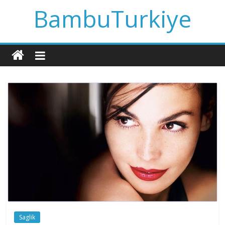
BambuTurkiye
Saglik