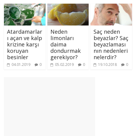
Atardamarlar
Neden
Saç neden
ı açan ve kalp
limonları
beyazlar? Saç
krizine karşı
daima
beyazlaması
koruyan
dondurmak
nın nedenleri
besinler
gerekiyor?
nelerdir?
04.01.2019
0
05.02.2019
0
19.10.2018
0