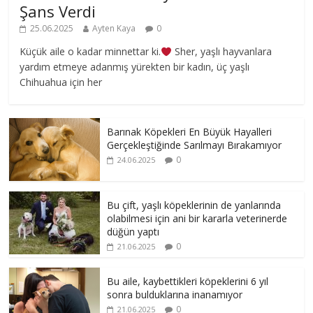
Şans Verdi
25.06.2025
Ayten Kaya
0
Küçük aile o kadar minnettar ki.
Sher, yaşlı hayvanlara
yardım etmeye adanmış yürekten bir kadın, üç yaşlı
Chihuahua için her
Barınak Köpekleri En Büyük Hayalleri
Gerçekleştiğinde Sarılmayı Bırakamıyor
0
24.06.2025
Bu çift, yaşlı köpeklerinin de yanlarında
olabilmesi için ani bir kararla veterinerde
düğün yaptı
0
21.06.2025
Bu aile, kaybettikleri köpeklerini 6 yıl
sonra bulduklarına inanamıyor
0
21.06.2025