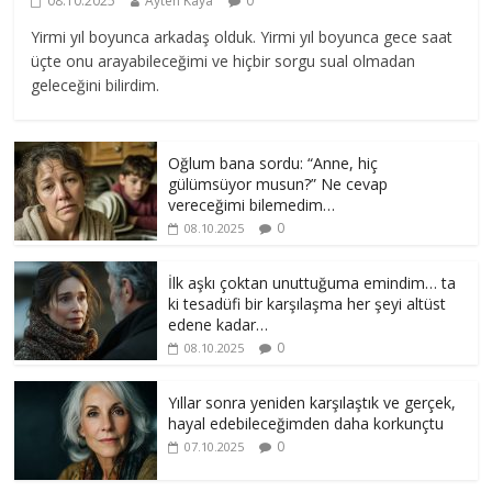
08.10.2025
Ayten Kaya
0
Yirmi yıl boyunca arkadaş olduk. Yirmi yıl boyunca gece saat
üçte onu arayabileceğimi ve hiçbir sorgu sual olmadan
geleceğini bilirdim.
Oğlum bana sordu: “Anne, hiç
gülümsüyor musun?” Ne cevap
vereceğimi bilemedim…
0
08.10.2025
İlk aşkı çoktan unuttuğuma emindim… ta
ki tesadüfi bir karşılaşma her şeyi altüst
edene kadar…
0
08.10.2025
Yıllar sonra yeniden karşılaştık ve gerçek,
hayal edebileceğimden daha korkunçtu
0
07.10.2025