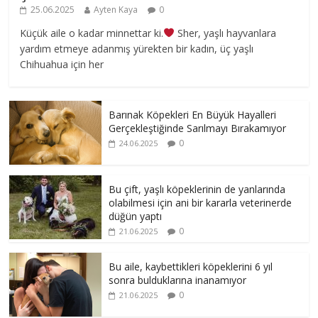
25.06.2025
Ayten Kaya
0
Küçük aile o kadar minnettar ki.
Sher, yaşlı hayvanlara
yardım etmeye adanmış yürekten bir kadın, üç yaşlı
Chihuahua için her
Barınak Köpekleri En Büyük Hayalleri
Gerçekleştiğinde Sarılmayı Bırakamıyor
0
24.06.2025
Bu çift, yaşlı köpeklerinin de yanlarında
olabilmesi için ani bir kararla veterinerde
düğün yaptı
0
21.06.2025
Bu aile, kaybettikleri köpeklerini 6 yıl
sonra bulduklarına inanamıyor
0
21.06.2025