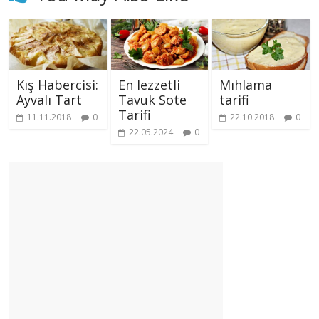
Kış Habercisi:
En lezzetli
Mıhlama
Ayvalı Tart
Tavuk Sote
tarifi
Tarifi
11.11.2018
0
22.10.2018
0
22.05.2024
0