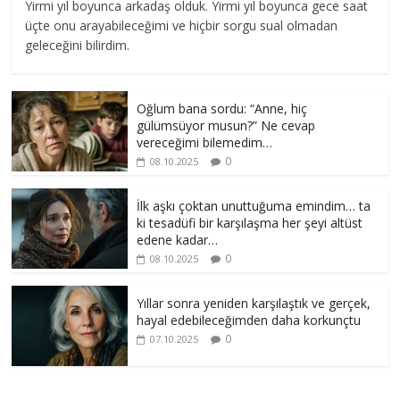
Yirmi yıl boyunca arkadaş olduk. Yirmi yıl boyunca gece saat
üçte onu arayabileceğimi ve hiçbir sorgu sual olmadan
geleceğini bilirdim.
Oğlum bana sordu: “Anne, hiç
gülümsüyor musun?” Ne cevap
vereceğimi bilemedim…
0
08.10.2025
İlk aşkı çoktan unuttuğuma emindim… ta
ki tesadüfi bir karşılaşma her şeyi altüst
edene kadar…
0
08.10.2025
Yıllar sonra yeniden karşılaştık ve gerçek,
hayal edebileceğimden daha korkunçtu
0
07.10.2025