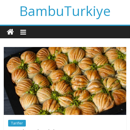
BambuTurkiye
Tarifler