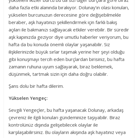
yükseleni İkizler burcu bu da sizi diğer burçlara göre biraz
daha fazla etki alanında bırakıyor. Dolunay’ın olası konuları,
yükselen burcunuzun derecesine göre değişebilmekle
beraber, aşk hayatınızı şekillendirmek için farklı bakış
açıları ile bakmanızı sağlayacak etkiler verebilir. Bir süredir
aşk kapınızda geziyor diye umutlu haberler veriyorum, bu
hafta da bu konuda önemli olaylar yaşanabilir. Siz
ilişkilerinizde büyük sırlar taşımak yerine her şeyi olduğu
gibi konuşmayı tercih eden burçlardan birisiniz, bu hafta
zamanın ruhuna uyum sağlayarak, biraz beklemek,
düşünmek, tartmak sizin için daha doğru olabilir.
Şans dolu bir hafta dilerim.
Yükselen Yengeç:
Sevgili Yengeçler, bu hafta yaşanacak Dolunay, arkadaş
çevreniz ile ilgili konuları gündeminize taşıyabilir. Biraz
kontrolünüz dışında gelişebilecek olaylar ile
karşılaşabilirsiniz. Bu olayların akışında aşk hayatınız veya