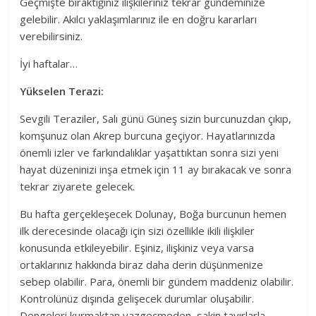
Geçmişte bıraktığınız ilişkileriniz tekrar gündeminize
gelebilir. Akılcı yaklaşımlarınız ile en doğru kararları
verebilirsiniz.
İyi haftalar…
Yükselen Terazi:
Sevgili Teraziler, Salı günü Güneş sizin burcunuzdan çıkıp,
komşunuz olan Akrep burcuna geçiyor. Hayatlarınızda
önemli izler ve farkındalıklar yaşattıktan sonra sizi yeni
hayat düzeninizi inşa etmek için 11 ay bırakacak ve sonra
tekrar ziyarete gelecek.
Bu hafta gerçekleşecek Dolunay, Boğa burcunun hemen
ilk derecesinde olacağı için sizi özellikle ikili ilişkiler
konusunda etkileyebilir. Eşiniz, ilişkiniz veya varsa
ortaklarınız hakkında biraz daha derin düşünmenize
sebep olabilir. Para, önemli bir gündem maddeniz olabilir.
Kontrolünüz dışında gelişecek durumlar oluşabilir.
Dengeleri kurmaktan vazgeçmeden, sakin tavırlarla