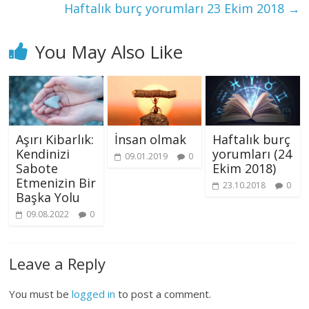
Haftalık burç yorumları 23 Ekim 2018
→
You May Also Like
Aşırı Kibarlık:
İnsan olmak
Haftalık burç
Kendinizi
yorumları (24
09.01.2019
0
Sabote
Ekim 2018)
Etmenizin Bir
23.10.2018
0
Başka Yolu
09.08.2022
0
Leave a Reply
You must be
logged in
to post a comment.