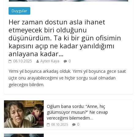
Duygular
Her zaman dostun asla ihanet
etmeyecek biri olduğunu
düşünürdüm. Ta ki bir gün ofisimin
kapısını açıp ne kadar yanıldığımı
anlayana kadar…
08.10.2025
Ayten Kaya
0
Yirmi yıl boyunca arkadaş olduk. Yirmi yıl boyunca gece saat
üçte onu arayabileceğimi ve hiçbir sorgu sual olmadan
geleceğini bilirdim.
Oğlum bana sordu: “Anne, hiç
gülümsüyor musun?” Ne cevap
vereceğimi bilemedim…
0
08.10.2025