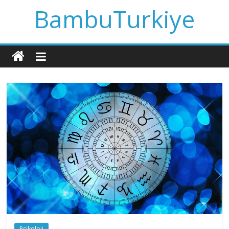
BambuTurkiye
Psikoloji