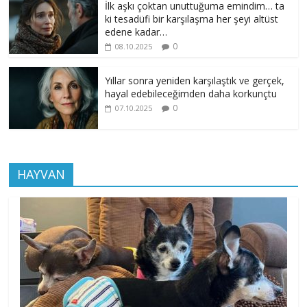
İlk aşkı çoktan unuttuğuma emindim… ta
ki tesadüfi bir karşılaşma her şeyi altüst
edene kadar…
0
08.10.2025
Yıllar sonra yeniden karşılaştık ve gerçek,
hayal edebileceğimden daha korkunçtu
0
07.10.2025
HAYVAN