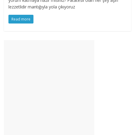
yorum katmaya hazır mısınız? Patatesli olan her şey aşırı
lezzetlidir mantığıyla yola çıkıyoruz
Read more