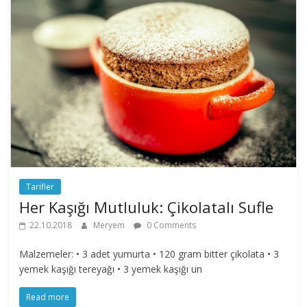
Tarifler
Her Kaşığı Mutluluk: Çikolatalı Sufle
22.10.2018
Meryem
0 Comments
Malzemeler: • 3 adet yumurta • 120 gram bitter çikolata • 3
yemek kaşığı tereyağı • 3 yemek kaşığı un
Read more