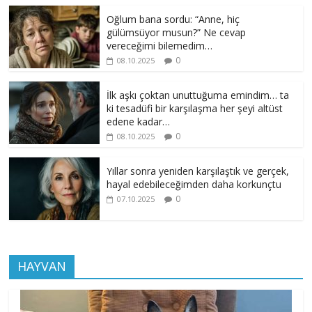
Oğlum bana sordu: “Anne, hiç
gülümsüyor musun?” Ne cevap
vereceğimi bilemedim…
0
08.10.2025
İlk aşkı çoktan unuttuğuma emindim… ta
ki tesadüfi bir karşılaşma her şeyi altüst
edene kadar…
0
08.10.2025
Yıllar sonra yeniden karşılaştık ve gerçek,
hayal edebileceğimden daha korkunçtu
0
07.10.2025
HAYVAN